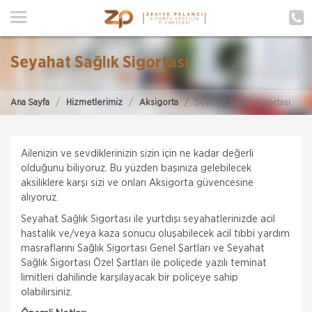
ANA SAYFA
HAKKIMIZDA
Seyahat Sağlık Sigortası
HİZMETLERİMİZ
Ana Sayfa
Hizmetlerimiz
Aksigorta
Seyahat Sağlık Sigortası
POLIÇE HATIRLAT
İLETIŞIM
Ailenizin ve sevdiklerinizin sizin için ne kadar değerli
olduğunu biliyoruz. Bu yüzden başınıza gelebilecek
MÜŞTERI GIRIŞI
aksiliklere karşı sizi ve onları Aksigorta güvencesine
alıyoruz.
TEKLİF AL
Seyahat Sağlık Sigortası ile yurtdışı seyahatlerinizde acil
hastalık ve/veya kaza sonucu oluşabilecek acil tıbbi yardım
masraflarını Sağlık Sigortası Genel Şartları ve Seyahat
Sağlık Sigortası Özel Şartları ile poliçede yazılı teminat
limitleri dahilinde karşılayacak bir poliçeye sahip
olabilirsiniz.