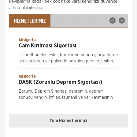
için fark ücr
kayıplarına kadar pek çok riske karsı kendinizi güvence
Hepiyi Sigorta
altına alabilirsiniz.
Trafik Sigortası
Trafik Sigortası her araç için yapılması zorunlu bir
HİZMETLERİMİZ
sigortadır. Trafik Sigortası, trafikte meydana
gelebilecek kazalar sonucu, karşı tarafın bedensel
ve maddi zararlarının kar
Aksigorta
Cam Kırılması Sigortası
Ticarethaneler, evler, bürolar ve bunun gibi yerlerde
takılı bulunan ve poliçede belirtilen pencere, vitrin,
kapı, tezgah, raf camları ve aynaların kırılmaları
nedeniyle meyda
Aksigorta
DASK (Zorunlu Deprem Sigortası)
Zorunlu Deprem Sigortası depremin, deprem
sonucu yangın, infilak, tsunami ve yer kaymasının
sigortalı binalarda neden olacağı hasarlara karşı
Nakliye Hasarı İçin Gerekli Bilgiler
güvence sağlar. Teminatı Doğal Afetler
Aksigorta
Ferdi Kaza Sigortası
Tüm Hizmetlerimiz
ONLİNE Dask Prim Hesaplama
Ailenizin ve sevdiklerinizin sizin için ne kadar
değerli olduğunu biliyoruz. Bu yüzden başınıza
Trafik Hasarı için Gerekli Bilgiler