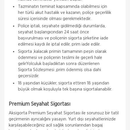
Tazminatın teminat kapsamında olabilmesi için
her türlü akut hastalık ve kazanın, poliçe geçerlilik
süresi içerisinde olması gerekmektedir.
Poliçe iptali, seyahate gidilmediği durumlarda,
seyahat başlangıcından 24 saat önce
başvurulması ve poliçenin sigorta şirketine iade
edilmesi kaydı ile iptal edilir, prim iade edilir.
Sigorta ,kalacak primin tamamının peşin olarak
ödenmesi ve poliçenin teslimi ile geçerli hale
gelir.Yolculuk başladıktan sonra düzenlenen
Sigorta Sözleşmesi ,prim ödenmiş olsa dahi
geçersizdir.
18 yaşından küçükler, sigorta ettiren 18 yaşından
büyük olmak koşuluyla tek başına sigortalanabilir.
Hepiyi Sigorta
Premium Seyahat Sigortası
Tamamlayıcı Sağlık Sigortası
Aksigorta Premium Seyahat Sigortası ile sorunsuz bir tatil
Tamamlayıcı Sağlık Sigortası Nedir? Tamamlayıcı
geçirmenin ayrıcalığını yasayın. Yurt dışı seyahatlerinizde
Sağlık Sigortası , SGK ile anlaşmalı özel sağlık
kuruluşlarında muayene, tetkik ve tedavi giderleriniz
karşılaşabileceğiniz acil sağlık sorunlarından bagaj