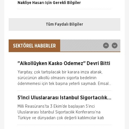
Kesemez Hale Geldi
Nakliye Hasarı İçin Gerekli Bilgiler
İskenderun Sigorta Acenteleri Derneği (İSADER)
Başkanı Yasin Keleş, zorunlu trafik sigortası
poliçelerinin sorunlu hale geldiğini belirterek,
ONLİNE Dask Prim Hesaplama
“Motorlu Araçlar Zorunlu
Tüm Faydalı Bilgiler
Trafik Hasarı için Gerekli Bilgiler
İTO dan Sigorta Sektörü İçin Yol
Haritası
İZMİR Ticaret Odası (İTO) Yönetim Kurulu Başkanı
Yangın Hasarı ile ilgili Bilgiler
Ekrem Demirtaş, düzenledikleri 'Sigorta Sektörü
SEKTÖREL HABERLER
Geleceğini Arıyor' arama konferansı ile sektöre yol
Ferdi Kaza Hasar İle İlgili Bilgiler
haritas�
"Alkollüyken Kasko Ödemez" Devri Bitti
Kasko Hasar Dosyasında İstenilen Bilgiler
Yargıtay, çok tartışılacak bir karara imza atarak,
sürücünün alkollü olmasını sigorta bedelinin
Kaza Tespit Tutanağı
ödenmemesi için tek başına yeterli saymadı. Emsal
o
Nakliye Hasarı İçin Gerekli Bilgiler
5’inci Uluslararası İstanbul Sigortacılık
Konferansı Milli Reasürans’ta yapıldı.
Milli Reasürans’ta 3 Ekim’de başlayan 5’inci
Uluslararası İstanbul Sigortacılık Konferansı’na
Türkiye ve dünyadan çok değerli katılımcılar katı