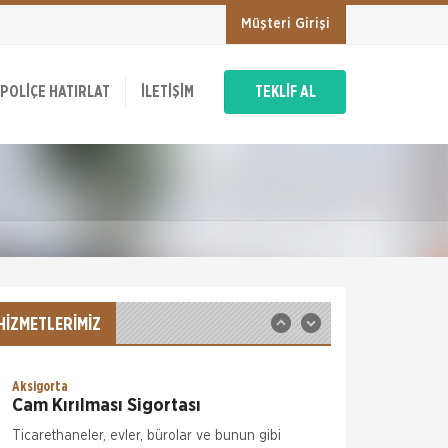
Müşteri Girişi
Hepiyi Sigorta
Kasko Sigortası
Hepiyi Kasko Sigortası, aracınızın uğraması
POLIÇE HATIRLAT
İLETIŞIM
TEKLİF AL
muhtemel birçok zararın karşılanmasını
sağlayan geniş kapsamlı bir sigorta türüdür.
İsterseniz Hepiyi sigortanın sizin
Hepiyi Sigorta
Tamamlayıcı Sağlık Sigortası
Tamamlayıcı Sağlık Sigortası Nedir?
Tamamlayıcı Sağlık Sigortası , SGK ile
anlaşmalı özel sağlık kuruluşlarında muayene,
tetkik ve tedavi giderleriniz için fark ücr
Hepiyi Sigorta
Trafik Sigortası
Trafik Sigortası her araç için yapılması zorunlu
HİZMETLERİMİZ
bir sigortadır. Trafik Sigortası, trafikte
meydana gelebilecek kazalar sonucu, karşı
tarafın bedensel ve maddi zararlarının kar
Aksigorta
Cam Kırılması Sigortası
Ticarethaneler, evler, bürolar ve bunun gibi