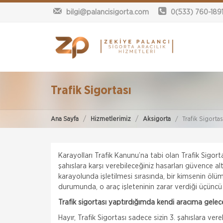
bilgi@palancisigorta.com
0(533) 760-189
Trafik Sigortası
Ana Sayfa
Hizmetlerimiz
Aksigorta
Trafik Sigortas
Karayolları Trafik Kanunu’na tabi olan Trafik Sigor
şahıslara karşı verebileceğiniz hasarları güvence al
karayolunda işletilmesi sırasında, bir kimsenin öl
durumunda, o araç işleteninin zarar verdiği üçüncü ki
Trafik sigortası yaptırdığımda kendi aracıma gelec
Hayır, Trafik Sigortası sadece sizin 3. şahıslara vere