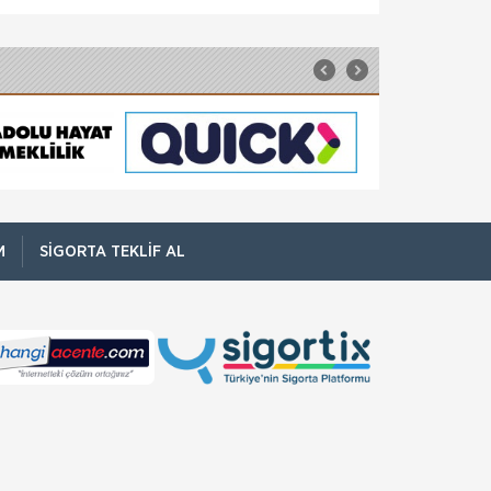
bir yere ta
Pati Sigortası
Aksigorta Pati Sigortası’nın anlaşmalı veteriner
hekim ağı, teminat kapsamı ve ekonomik fiyatı
ile içiniz rahat olsun. Can dostunuzun tüm acil
sağlık ihtiyaçları g&
Aksigorta
Sağlık Sigortası
Bireysel Sağlık Sigortası Yatarak yapılacak
tedavilerden doktor muayenelerine, röntgen
ve tahlillerden ilaç masraflarına, cerrahi
müdahalelerden doğuma kadar sizin,
M
SIGORTA TEKLIF AL
Aksigorta
dilerseni
Seyahat Sağlık Sigortası
Ailenizin ve sevdiklerinizin sizin için ne kadar
değerli olduğunu biliyoruz. Bu yüzden
başınıza gelebilecek aksiliklere karşı sizi ve
onları Aksigorta güvencesine alıyoruz.
Aksigorta
Sorumluluk Sigortası
İşveren Mali Sorumluluk Sigortası Bu sigorta ,
işyerinde meydana gelebilecek iş kazaları
sonucunda işverene düşecek hukuki