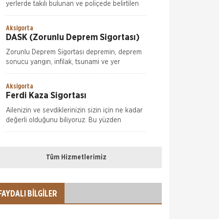
yerlerde takılı bulunan ve poliçede belirtilen
pencere, vitrin, kapı, tezgah, raf camları ve
aynaların kırılmaları nedeniyle meyda
Aksigorta
DASK (Zorunlu Deprem Sigortası)
Zorunlu Deprem Sigortası depremin, deprem
sonucu yangın, infilak, tsunami ve yer
kaymasının sigortalı binalarda neden olacağı
hasarlara karşı güvence sağlar. Teminatı
Aksigorta
Doğal Afetler
Ferdi Kaza Sigortası
Ailenizin ve sevdiklerinizin sizin için ne kadar
değerli olduğunu biliyoruz. Bu yüzden
başınıza gelebilecek aksiliklere karşı sizi ve
onları Aksigorta güvencesine alıyoruz.
Aksigorta
Hırsızlık Sigortası
Tüm Hizmetlerimiz
Sivil Hırsızlık Hırsızlık Sigortası ile eşya ve
mallarınızın hırsızlık veya hırsızlığa teşebbüs
neticesinde uğrayacakları ziya ve zararları
FAYDALI BİLGİLER
teminat altına alabilirsiniz.
Aksigorta
Kasko Sigortası