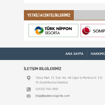
YETKİLİ ACENTELİKLERİMİZ
ANA SAYFA
HAKKIMI
İLETİŞİM BİLGİLERİMİZ
Telsiz Mah. 72. Sok. No: 46 Uğur İş Merkezi K: 3 D:
10 Zeytinburnu/İstanbul
0(533) 760-1891
bilgi@palancisigorta.com