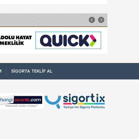
sorumlu Satış Grup M&u
Fare Kasko Kapsamında
Sigorta şirketleri ile sigortalılar arasındaki
uyuşmazlıkları çözen Sigorta Tahkim
Komisyonu, sigortalı bir aracın aksamlarının
fare tarafından kemirilmesi nedeniyle sigorta
şi
Kadınlar Emeklilikte İyi Maaş,
Erkekler Güvence Arıyor
Bireysel emeklilik ve hayat sigortası şirketi
AvivaSA, gençlerin bireysel emeklilik sistemine
yaklaşımını ve tasarruf alışkanlıklarını
M
SIGORTA TEKLIF AL
öğrenmek amacıyla, Yöntem Araştır
NN Hayat ve Emeklilik den
EvdekiBakıcım Projesi
NN Hayat ve Emeklilik, bireysel emeklilik
sözleşmesi ya da İyi Yaşa Hayat Sigortası’na
sahip müşterilerine “Önce Sen” Dünyası’nda
EvdekiBakıcım şir
Sağlığım Tamam Sigortası ile Effie
Ödülü!
Hayata geçirdiği ilkleri ve yenilikçi
çözümleriyle sigorta sektörüne öncülük eden