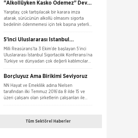
"Alkollüyken Kasko Ödemez" Devri
Bitti
Yargıtay, çok tartışılacak bir karara imza
atarak, sürücünün alkollü olmasını sigorta
bedelinin ödenmemesi için tek başına yeterli
saymadı. Emsal o
5’inci Uluslararası İstanbul
Sigortacılık Konferansı Milli
Milli Reasürans’ta 3 Ekim’de başlayan 5’inci
Reasürans’ta yapıldı.
Uluslararası İstanbul Sigortacılık Konferansı’na
Türkiye ve dünyadan çok değerli katılımcılar
katı
Borçluyuz Ama Birikimi Seviyoruz
NN Hayat ve Emeklilik adına Nielsen
tarafından ilki Temmuz 2016’da 8 ilde 15 ve
üzeri çalışanı olan şirketlerin çalışanları ile
yapılan geniş çaplı otomatik
Doğa Sigorta’da Adnan Sığın Genel
Müdür Yardımcısı Oldu
Tüm Sektörel Haberler
Doğa Sigorta’da önemli bir atama gerçekleşti.
Geçtiğimiz yıldan beri Doğa Sigorta’da Güney
Doğu Akdeniz ve Akdeniz Bölgelerinden