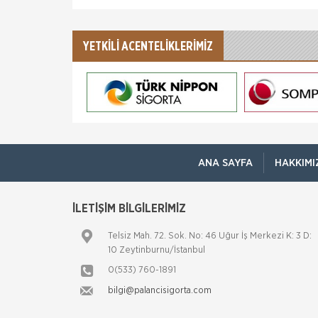
YETKİLİ ACENTELİKLERİMİZ
ANA SAYFA
HAKKIMI
İLETİŞİM BİLGİLERİMİZ
Telsiz Mah. 72. Sok. No: 46 Uğur İş Merkezi K: 3 D:
10 Zeytinburnu/İstanbul
0(533) 760-1891
bilgi@palancisigorta.com