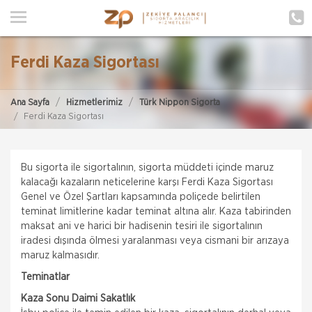
ANA SAYFA
HAKKIMIZDA
Ferdi Kaza Sigortası
HİZMETLERİMİZ
Ana Sayfa
Hizmetlerimiz
Türk Nippon Sigorta
POLIÇE HATIRLAT
Ferdi Kaza Sigortası
İLETIŞIM
Bu sigorta ile sigortalının, sigorta müddeti içinde maruz
MÜŞTERI GIRIŞI
kalacağı kazaların neticelerine karşı Ferdi Kaza Sigortası
Genel ve Özel Şartları kapsamında poliçede belirtilen
teminat limitlerine kadar teminat altına alır. Kaza tabirinden
TEKLİF AL
maksat ani ve harici bir hadisenin tesiri ile sigortalının
iradesi dışında ölmesi yaralanması veya cismani bir arızaya
maruz kalmasıdır.
Teminatlar
Kaza Sonu Daimi Sakatlık