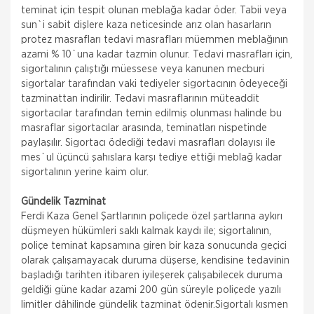
teminat için tespit olunan meblağa kadar öder. Tabii veya
sun`i sabit dişlere kaza neticesinde arız olan hasarların
protez masrafları tedavi masrafları müemmen meblağının
azami % 10`una kadar tazmin olunur. Tedavi masrafları için,
sigortalının çalıştığı müessese veya kanunen mecburi
sigortalar tarafından vaki tediyeler sigortacının ödeyeceği
tazminattan indirilir. Tedavi masraflarının müteaddit
sigortacılar tarafından temin edilmiş olunması halinde bu
masraflar sigortacılar arasında, teminatları nispetinde
paylaşılır. Sigortacı ödediği tedavi masrafları dolayısı ile
mes`ul üçüncü şahıslara karşı tediye ettiği meblağ kadar
sigortalının yerine kaim olur.
Gündelik Tazminat
Ferdi Kaza Genel Şartlarının poliçede özel şartlarına aykırı
düşmeyen hükümleri saklı kalmak kaydı ile; sigortalının,
poliçe teminat kapsamına giren bir kaza sonucunda geçici
olarak çalışamayacak duruma düşerse, kendisine tedavinin
başladığı tarihten itibaren iyileşerek çalışabilecek duruma
geldiği güne kadar azami 200 gün süreyle poliçede yazılı
limitler dâhilinde gündelik tazminat ödenir.Sigortalı kısmen