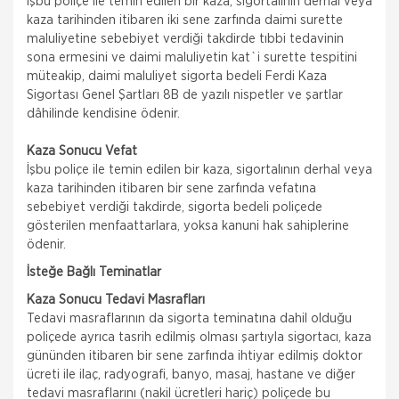
İşbu poliçe ile temin edilen bir kaza, sigortalının derhal veya
kaza tarihinden itibaren iki sene zarfında daimi surette
maluliyetine sebebiyet verdiği takdirde tıbbi tedavinin
sona ermesini ve daimi maluliyetin kat`i surette tespitini
müteakip, daimi maluliyet sigorta bedeli Ferdi Kaza
Sigortası Genel Şartları 8B de yazılı nispetler ve şartlar
dâhilinde kendisine ödenir.
Kaza Sonucu Vefat
İşbu poliçe ile temin edilen bir kaza, sigortalının derhal veya
kaza tarihinden itibaren bir sene zarfında vefatına
sebebiyet verdiği takdirde, sigorta bedeli poliçede
gösterilen menfaattarlara, yoksa kanuni hak sahiplerine
ödenir.
İsteğe Bağlı Teminatlar
Kaza Sonucu Tedavi Masrafları
Tedavi masraflarının da sigorta teminatına dahil olduğu
poliçede ayrıca tasrih edilmiş olması şartıyla sigortacı, kaza
gününden itibaren bir sene zarfında ihtiyar edilmiş doktor
ücreti ile ilaç, radyografi, banyo, masaj, hastane ve diğer
tedavi masraflarını (nakil ücretleri hariç) poliçede bu