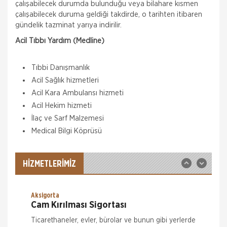
çalışabilecek durumda bulunduğu veya bilahare kısmen
çalışabilecek duruma geldiği takdirde, o tarihten itibaren
gündelik tazminat yarıya indirilir.
Acil Tıbbı Yardım (Medline)
Tıbbi Danışmanlık
Hepiyi Sigorta
Acil Sağlık hizmetleri
Tamamlayıcı Sağlık Sigortası
Acil Kara Ambulansı hizmeti
Tamamlayıcı Sağlık Sigortası Nedir? Tamamlayıcı
Acil Hekim hizmeti
Sağlık Sigortası , SGK ile anlaşmalı özel sağlık
İlaç ve Sarf Malzemesi
kuruluşlarında muayene, tetkik ve tedavi giderleriniz
için fark ücr
Medical Bilgi Köprüsü
Hepiyi Sigorta
Trafik Sigortası
Trafik Sigortası her araç için yapılması zorunlu bir
HİZMETLERİMİZ
sigortadır. Trafik Sigortası, trafikte meydana
gelebilecek kazalar sonucu, karşı tarafın bedensel
ve maddi zararlarının kar
Aksigorta
Cam Kırılması Sigortası
Ticarethaneler, evler, bürolar ve bunun gibi yerlerde