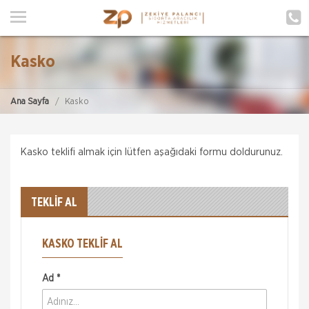
ANA SAYFA
HAKKIMIZDA
Kasko
HİZMETLERİMİZ
Ana Sayfa
Kasko
POLIÇE HATIRLAT
İLETIŞIM
Kasko teklifi almak için lütfen aşağıdaki formu doldurunuz.
MÜŞTERI GIRIŞI
TEKLİF AL
TEKLİF AL
KASKO TEKLIF AL
Ad *