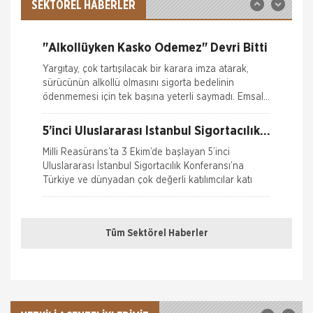
Ekrem Demirtaş, düzenledikleri 'Sigorta Sektörü
SEKTÖREL HABERLER
Geleceğini Arıyor' arama konferansı ile sektöre yol
Ferdi Kaza Hasar İle İlgili Bilgiler
haritas�
"Alkollüyken Kasko Ödemez" Devri Bitti
Kasko Hasar Dosyasında İstenilen Bilgiler
Yargıtay, çok tartışılacak bir karara imza atarak,
sürücünün alkollü olmasını sigorta bedelinin
Kaza Tespit Tutanağı
ödenmemesi için tek başına yeterli saymadı. Emsal
o
Nakliye Hasarı İçin Gerekli Bilgiler
5’inci Uluslararası İstanbul Sigortacılık
Konferansı Milli Reasürans’ta yapıldı.
Milli Reasürans’ta 3 Ekim’de başlayan 5’inci
Uluslararası İstanbul Sigortacılık Konferansı’na
Türkiye ve dünyadan çok değerli katılımcılar katı
Borçluyuz Ama Birikimi Seviyoruz
Tüm Sektörel Haberler
NN Hayat ve Emeklilik adına Nielsen tarafından ilki
Temmuz 2016’da 8 ilde 15 ve üzeri çalışanı olan
şirketlerin çalışanları ile yapılan geniş çaplı otomatik
Doğa Sigorta’da Adnan Sığın Genel
Müdür Yardımcısı Oldu