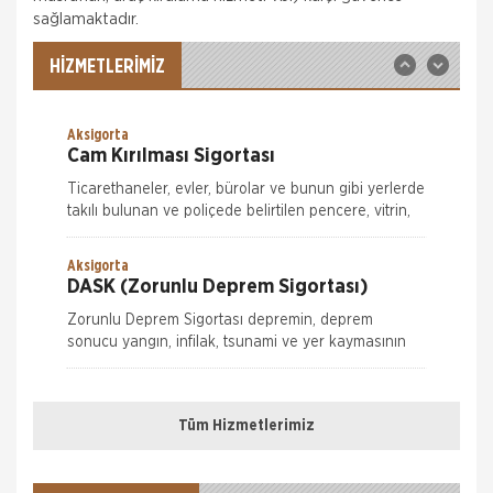
Hepiyi Sigorta
sağlamaktadır.
Trafik Sigortası
Trafik Sigortası her araç için yapılması zorunlu bir
HİZMETLERİMİZ
sigortadır. Trafik Sigortası, trafikte meydana
gelebilecek kazalar sonucu, karşı tarafın bedensel
ve maddi zararlarının kar
Aksigorta
Cam Kırılması Sigortası
Ticarethaneler, evler, bürolar ve bunun gibi yerlerde
takılı bulunan ve poliçede belirtilen pencere, vitrin,
kapı, tezgah, raf camları ve aynaların kırılmaları
nedeniyle meyda
Aksigorta
DASK (Zorunlu Deprem Sigortası)
Zorunlu Deprem Sigortası depremin, deprem
sonucu yangın, infilak, tsunami ve yer kaymasının
sigortalı binalarda neden olacağı hasarlara karşı
Nakliye Hasarı İçin Gerekli Bilgiler
güvence sağlar. Teminatı Doğal Afetler
Aksigorta
Ferdi Kaza Sigortası
Tüm Hizmetlerimiz
ONLİNE Dask Prim Hesaplama
Ailenizin ve sevdiklerinizin sizin için ne kadar
değerli olduğunu biliyoruz. Bu yüzden başınıza
Trafik Hasarı için Gerekli Bilgiler