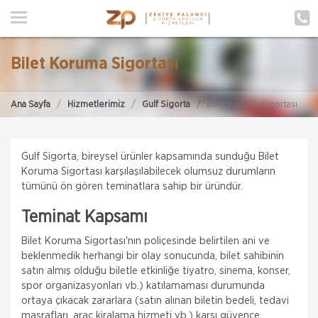
ANA SAYFA
HAKKIMIZDA
Bilet Koruma Sigortası
HİZMETLERİMİZ
Ana Sayfa
Hizmetlerimiz
Gulf Sigorta
Bilet Koruma Sigortası
POLIÇE HATIRLAT
İLETIŞIM
Gulf Sigorta, bireysel ürünler kapsamında sunduğu Bilet
Koruma Sigortası karşılaşılabilecek olumsuz durumların
MÜŞTERI GIRIŞI
tümünü ön gören teminatlara sahip bir üründür.
Teminat Kapsamı
TEKLİF AL
Hepiyi Sigorta
Bilet Koruma Sigortası'nın poliçesinde belirtilen ani ve
Tamamlayıcı Sağlık Sigortası
beklenmedik herhangi bir olay sonucunda, bilet sahibinin
satın almış olduğu biletle etkinliğe tiyatro, sinema, konser,
Tamamlayıcı Sağlık Sigortası Nedir? Tamamlayıcı
spor organizasyonları vb.) katılamaması durumunda
Sağlık Sigortası , SGK ile anlaşmalı özel sağlık
kuruluşlarında muayene, tetkik ve tedavi giderleriniz
ortaya çıkacak zararlara (satın alınan biletin bedeli, tedavi
için fark ücr
masrafları, araç kiralama hizmeti vb.) karşı güvence