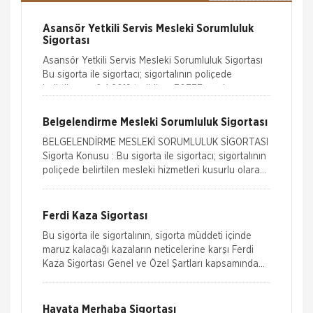
Asansör Yetkili Servis Mesleki Sorumluluk
Sigortası
Asansör Yetkili Servis Mesleki Sorumluluk Sigortası
Bu sigorta ile sigortacı; sigortalının poliçede
belirtilen ve 6.4.2019 tarihli ve 30737 sayılı resm
Belgelendirme Mesleki Sorumluluk Sigortası
BELGELENDİRME MESLEKİ SORUMLULUK SİGORTASI
Sigorta Konusu : Bu sigorta ile sigortacı; sigortalının
poliçede belirtilen mesleki hizmetleri kusurlu olarak
gereği gibi yerine getirmemesi
Ferdi Kaza Sigortası
Bu sigorta ile sigortalının, sigorta müddeti içinde
maruz kalacağı kazaların neticelerine karşı Ferdi
Kaza Sigortası Genel ve Özel Şartları kapsamında
poliçede belir
Hayata Merhaba Sigortası