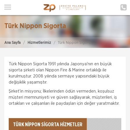
ANA SAYFA
HAKKIMIZDA
Türk Nippon Sigorta
HİZMETLERİMİZ
Ana Sayfa
Hizmetlerimiz
Türk Nippon Sigorta
POLIÇE HATIRLAT
İLETIŞIM
Türk Nippon Sigorta 1991 yılında Japonya'nın en büyük
sigorta şirketi olan Nippon Fire & Marine ortaklığı ile
MÜŞTERI GIRIŞI
kurulmuştur. 2008 yılında sermaye yapısındaki büyük
değişiklik yaşamıştır.
TEKLİF AL
Şirket'in misyonu; İlkelerinden ödün vermeden, koşulsuz
müşteri memnuniyeti ve güven sağlayarak, müşterileri, iş
ortakları ve çalışanları ile paydaşları için değer yaratmaktır.
TÜRK NIPPON SIGORTA HİZMETLER