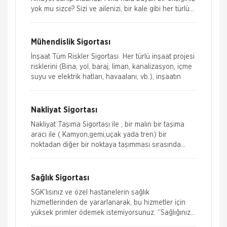
yok mu sizce? Sizi ve ailenizi, bir kale gibi her türlü
dış t
Mühendislik Sigortası
İnşaat Tüm Riskler Sigortası Her türlü inşaat projesi
risklerini (Bina, yol, baraj, liman, kanalizasyon, içme
suyu ve elektrik hatları, havaalanı, vb.), inşaatın
Nakliyat Sigortası
Nakliyat Taşıma Sigortası ile , bir malın bir taşıma
aracı ile ( Kamyon,gemi,uçak yada tren) bir
noktadan diğer bir noktaya taşımması sırasında
poliçede yer alan kloz ve şa
Sağlık Sigortası
SGK’lısınız ve özel hastanelerin sağlık
hizmetlerinden de yararlanarak, bu hizmetler için
yüksek primler ödemek istemiyorsunuz. ‘’Sağlığınız
Bizde&