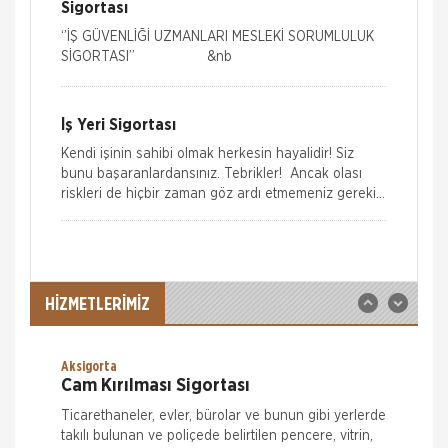
Sigortası
‘’İŞ GÜVENLİĞİ UZMANLARI MESLEKİ SORUMLULUK
SİGORTASI’’ &nb
İş Yeri Sigortası
Hepiyi Sigorta
Tamamlayıcı Sağlık Sigortası
Kendi işinin sahibi olmak herkesin hayalidir! Siz
bunu başaranlardansınız. Tebrikler! Ancak olası
Tamamlayıcı Sağlık Sigortası Nedir? Tamamlayıcı
riskleri de hiçbir zaman göz ardı etmemeniz gerekir!
Sağlık Sigortası , SGK ile anlaşmalı özel sağlık
Yıllarca çal�
kuruluşlarında muayene, tetkik ve tedavi giderleriniz
için fark ücr
Hepiyi Sigorta
Trafik Sigortası
Trafik Sigortası her araç için yapılması zorunlu bir
HİZMETLERİMİZ
sigortadır. Trafik Sigortası, trafikte meydana
gelebilecek kazalar sonucu, karşı tarafın bedensel
ve maddi zararlarının kar
Aksigorta
Cam Kırılması Sigortası
Ticarethaneler, evler, bürolar ve bunun gibi yerlerde
takılı bulunan ve poliçede belirtilen pencere, vitrin,