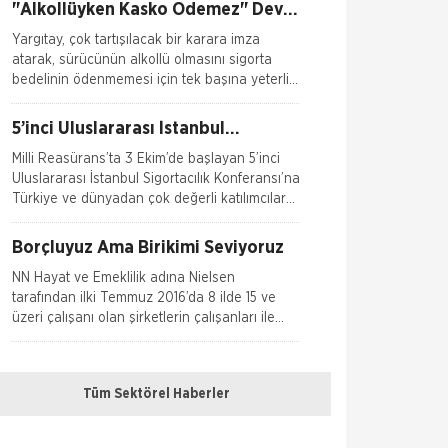
"Alkollüyken Kasko Ödemez" Devri
Bitti
Yargıtay, çok tartışılacak bir karara imza
atarak, sürücünün alkollü olmasını sigorta
bedelinin ödenmemesi için tek başına yeterli
saymadı. Emsal o
5’inci Uluslararası İstanbul
Sigortacılık Konferansı Milli
Milli Reasürans’ta 3 Ekim’de başlayan 5’inci
Reasürans’ta yapıldı.
Uluslararası İstanbul Sigortacılık Konferansı’na
Türkiye ve dünyadan çok değerli katılımcılar
katı
Borçluyuz Ama Birikimi Seviyoruz
NN Hayat ve Emeklilik adına Nielsen
tarafından ilki Temmuz 2016’da 8 ilde 15 ve
üzeri çalışanı olan şirketlerin çalışanları ile
yapılan geniş çaplı otomatik
Doğa Sigorta’da Adnan Sığın Genel
Müdür Yardımcısı Oldu
Tüm Sektörel Haberler
Doğa Sigorta’da önemli bir atama gerçekleşti.
Geçtiğimiz yıldan beri Doğa Sigorta’da Güney
Doğu Akdeniz ve Akdeniz Bölgelerinden