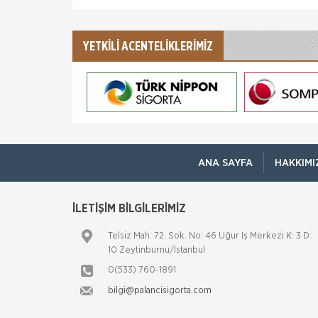
YETKİLİ ACENTELİKLERİMİZ
ANA SAYFA
HAKKIMI
İLETİŞİM BİLGİLERİMİZ
Telsiz Mah. 72. Sok. No: 46 Uğur İş Merkezi K: 3 D:
10 Zeytinburnu/İstanbul
0(533) 760-1891
bilgi@palancisigorta.com