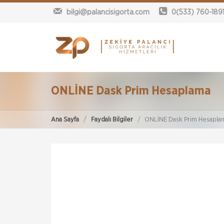
bilgi@palancisigorta.com
0(533) 760-189
ONLİNE Dask Prim Hesaplama
Ana Sayfa
Faydalı Bilgiler
ONLİNE Dask Prim Hesapla