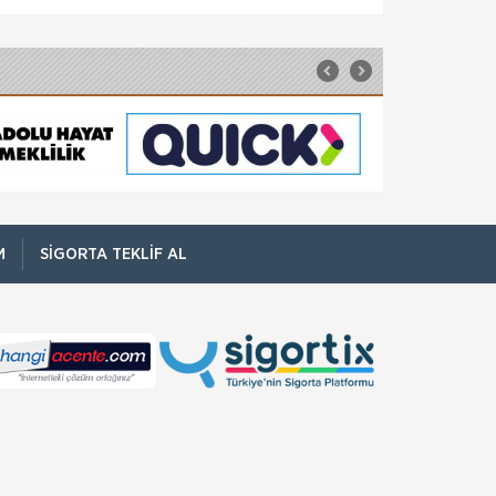
sorumlu Satış Grup M&u
Fare Kasko Kapsamında
Sigorta şirketleri ile sigortalılar arasındaki
uyuşmazlıkları çözen Sigorta Tahkim
Komisyonu, sigortalı bir aracın aksamlarının
fare tarafından kemirilmesi nedeniyle sigorta
şi
Kadınlar Emeklilikte İyi Maaş,
Erkekler Güvence Arıyor
Bireysel emeklilik ve hayat sigortası şirketi
AvivaSA, gençlerin bireysel emeklilik sistemine
yaklaşımını ve tasarruf alışkanlıklarını
M
SIGORTA TEKLIF AL
öğrenmek amacıyla, Yöntem Araştır
NN Hayat ve Emeklilik den
EvdekiBakıcım Projesi
NN Hayat ve Emeklilik, bireysel emeklilik
sözleşmesi ya da İyi Yaşa Hayat Sigortası’na
sahip müşterilerine “Önce Sen” Dünyası’nda
EvdekiBakıcım şir
Sağlığım Tamam Sigortası ile Effie
Ödülü!
Hayata geçirdiği ilkleri ve yenilikçi
çözümleriyle sigorta sektörüne öncülük eden